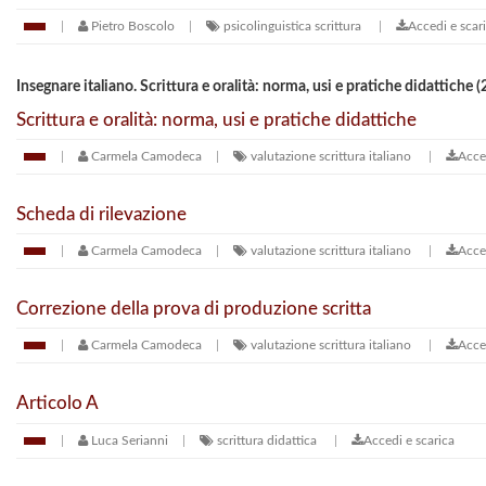
Pietro Boscolo
psicolinguistica
scrittura
Accedi e scar
Insegnare italiano. Scrittura e oralità: norma, usi e pratiche didattiche
Scrittura e oralità: norma, usi e pratiche didattiche
Carmela Camodeca
valutazione
scrittura
italiano
Acce
Scheda di rilevazione
Carmela Camodeca
valutazione
scrittura
italiano
Acce
Correzione della prova di produzione scritta
Carmela Camodeca
valutazione
scrittura
italiano
Acce
Articolo A
Luca Serianni
scrittura
didattica
Accedi e scarica