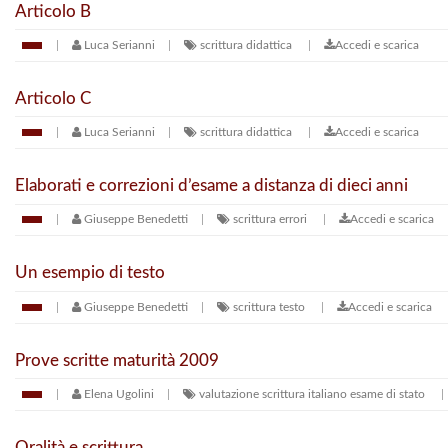
Articolo B
Luca Serianni
scrittura
didattica
Accedi e scarica
Articolo C
Luca Serianni
scrittura
didattica
Accedi e scarica
Elaborati e correzioni d’esame a distanza di dieci anni
Giuseppe Benedetti
scrittura
errori
Accedi e scarica
Un esempio di testo
Giuseppe Benedetti
scrittura
testo
Accedi e scarica
Prove scritte maturità 2009
Elena Ugolini
valutazione
scrittura
italiano
esame di stato
Oralità e scrittura