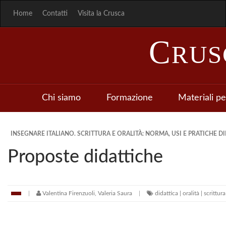
Home
Contatti
Visita la Crusca
C
RU
Chi siamo
Formazione
Materiali pe
INSEGNARE ITALIANO. SCRITTURA E ORALITÀ: NORMA, USI E PRATICHE DI
Proposte didattiche
Valentina Firenzuoli, Valeria Saura
didattica | oralità | scrittur