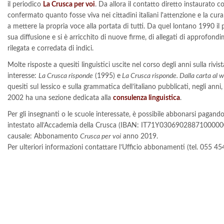
il periodico
La Crusca per voi
. Da allora il contatto diretto instaurato co
confermato quanto fosse viva nei cittadini italiani l'attenzione e la cur
a mettere la propria voce alla portata di tutti. Da quel lontano 1990 i
sua diffusione e si è arricchito di nuove firme, di allegati di approfond
rilegata e corredata di indici.
Molte risposte a quesiti linguistici uscite nel corso degli anni sulla rivi
interesse:
La Crusca risponde
(1995) e
La Crusca risponde. Dalla carta al 
quesiti sul lessico e sulla grammatica dell’italiano pubblicati, negli anni,
2002 ha una sezione dedicata alla
consulenza linguistica
.
Per gli insegnanti o le scuole interessate, è possibile abbonarsi pagan
intestato all’Accademia della Crusca (IBAN: IT71Y03069028871000
causale: Abbonamento
Crusca per voi
anno 2019.
Per ulteriori informazioni contattare l’Ufficio abbonamenti (tel. 055 45