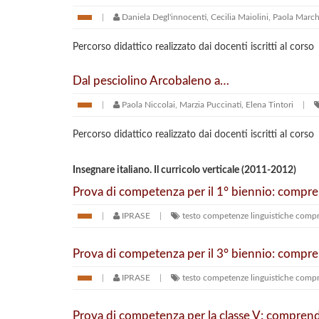
Daniela Degl'innocenti, Cecilia Maiolini, Paola Marc
Percorso didattico realizzato dai docenti iscritti al corso
Dal pesciolino Arcobaleno a…
Paola Niccolai, Marzia Puccinati, Elena Tintori
Percorso didattico realizzato dai docenti iscritti al corso
Insegnare italiano. Il curricolo verticale (2011-2012)
Prova di competenza per il 1° biennio: compre
IPRASE
testo
competenze linguistiche
compr
Prova di competenza per il 3° biennio: compren
IPRASE
testo
competenze linguistiche
compr
Prova di competenza per la classe V: comprende