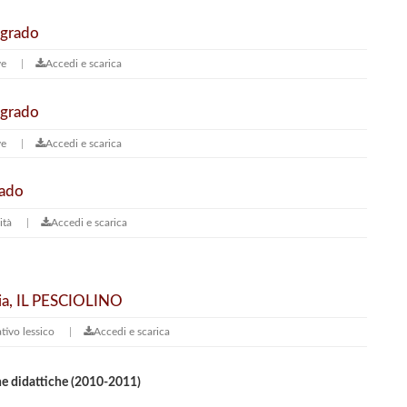
 grado
ve
Accedi e scarica
 grado
ve
Accedi e scarica
rado
ità
Accedi e scarica
oria, IL PESCIOLINO
ativo
lessico
Accedi e scarica
iche didattiche (2010-2011)