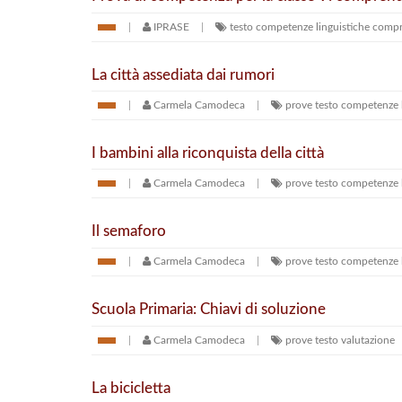
IPRASE
testo
competenze linguistiche
compr
La città assediata dai rumori
Carmela Camodeca
prove
testo
competenze l
I bambini alla riconquista della città
Carmela Camodeca
prove
testo
competenze l
Il semaforo
Carmela Camodeca
prove
testo
competenze l
Scuola Primaria: Chiavi di soluzione
Carmela Camodeca
prove
testo
valutazione
La bicicletta