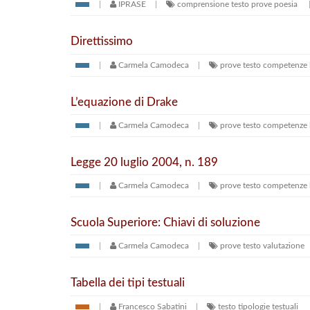
IPRASE
comprensione testo
prove
poesia
Direttissimo
Carmela Camodeca
prove
testo
competenze l
L’equazione di Drake
Carmela Camodeca
prove
testo
competenze l
Legge 20 luglio 2004, n. 189
Carmela Camodeca
prove
testo
competenze l
Scuola Superiore: Chiavi di soluzione
Carmela Camodeca
prove
testo
valutazione
Tabella dei tipi testuali
Francesco Sabatini
testo
tipologie testuali