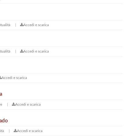
stualità
Accedi e scarica
stualità
Accedi e scarica
Accedi e scarica
a
ve
Accedi e scarica
rado
ità
Accedi e scarica