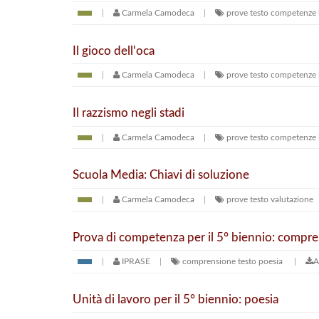
Carmela Camodeca
prove
testo
competenze l
Il gioco dell'oca
Carmela Camodeca
prove
testo
competenze l
Il razzismo negli stadi
Carmela Camodeca
prove
testo
competenze l
Scuola Media: Chiavi di soluzione
Carmela Camodeca
prove
testo
valutazione
Prova di competenza per il 5° biennio: compre
IPRASE
comprensione testo
poesia
A
Unità di lavoro per il 5° biennio: poesia