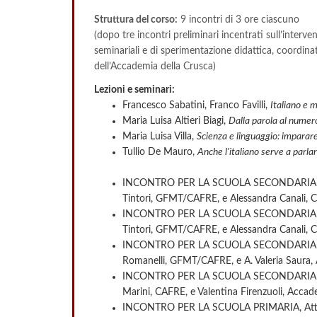
Struttura del corso:
9 incontri di 3 ore ciascuno
(dopo tre incontri preliminari incentrati sull’interven
seminariali e di sperimentazione didattica, coordin
dell’Accademia della Crusca)
Lezioni e seminari:
Francesco Sabatini, Franco Favilli,
Italiano e 
Maria Luisa Altieri Biagi,
Dalla parola al numer
Maria Luisa Villa,
Scienza e linguaggio: imparar
Tullio De Mauro,
Anche l'italiano serve a parlar
INCONTRO PER LA SCUOLA SECONDARIA DI 2°
Tintori, GFMT/CAFRE, e Alessandra Canali,
INCONTRO PER LA SCUOLA SECONDARIA DI 2°
Tintori, GFMT/CAFRE, e Alessandra Canali,
INCONTRO PER LA SCUOLA SECONDARIA DI 1°
Romanelli, GFMT/CAFRE, e A. Valeria Saura,
INCONTRO PER LA SCUOLA SECONDARIA DI 1°
Marini, CAFRE, e Valentina Firenzuoli, Accad
INCONTRO PER LA SCUOLA PRIMARIA, Attività