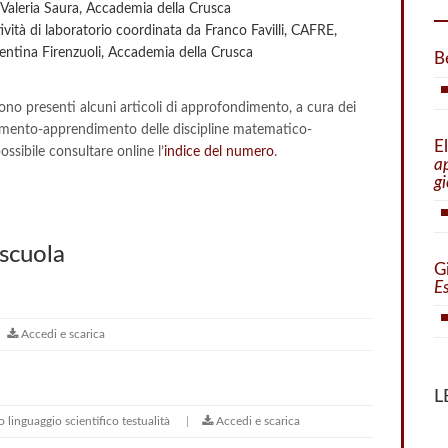
Valeria Saura, Accademia della Crusca
 di laboratorio coordinata da Franco Favilli, CAFRE,
ntina Firenzuoli, Accademia della Crusca
B
ono presenti alcuni articoli di approfondimento, a cura dei
egnamento-apprendimento delle discipline matematico-
E
ossibile consultare online l’
indice del numero
.
a
gi
 scuola
G
Es
Accedi e scarica
L
co
linguaggio scientifico
testualità
Accedi e scarica