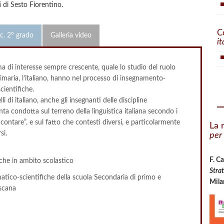
i di Sesto Fiorentino.
C
c. 2° grado
Galleria video
it
ema di interesse sempre crescente, quale lo studio del ruolo
primaria, l’italiano, hanno nel processo di insegnamento-
cientifiche.
i di italiano, anche gli insegnanti delle discipline
a condotta sul terreno della linguistica italiana secondo i
ccontare”, e sul fatto che contesti diversi, e particolarmente
La 
si.
per
F. C
iche in ambito scolastico
Stra
matico-scientifiche della scuola Secondaria di primo e
Mila
oscana