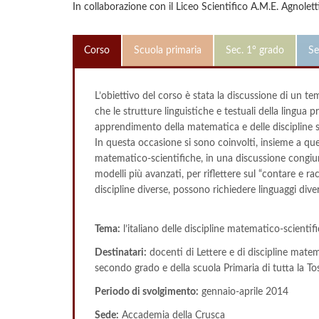
In collaborazione con il Liceo Scientifico A.M.E. Agnolett
Corso
Scuola primaria
Sec. 1° grado
Se
L’obiettivo del corso è stata la discussione di un t
che le strutture linguistiche e testuali della lingua 
apprendimento della matematica e delle discipline s
In questa occasione si sono coinvolti, insieme a quell
matematico-scientifiche, in una discussione congiunt
modelli più avanzati, per riflettere sul “contare e ra
discipline diverse, possono richiedere linguaggi diver
Tema:
l’italiano delle discipline matematico-scientif
Destinatari:
docenti di Lettere e di discipline mate
secondo grado e della scuola Primaria di tutta la T
Periodo di svolgimento:
gennaio-aprile 2014
Sede:
Accademia della Crusca