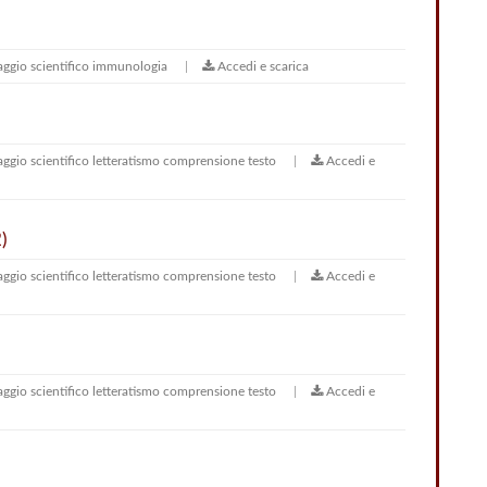
aggio scientifico
immunologia
Accedi e scarica
aggio scientifico
letteratismo
comprensione testo
Accedi e
)
aggio scientifico
letteratismo
comprensione testo
Accedi e
aggio scientifico
letteratismo
comprensione testo
Accedi e