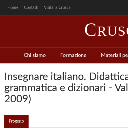
Home
Contatti
Visita la Crusca
C
RU
Chi siamo
Formazione
Materiali pe
Insegnare italiano. Didattica
grammatica e dizionari - Va
2009)
Progetto