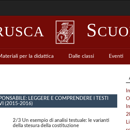
S
RUSCA
CUO
ateriali per la didattica
Dalle classi
Eventi
I
PONSABILE: LEGGERE E COMPRENDERE I TESTI
O
 (2015-2016)
In
2
2/3 Un esempio di analisi testuale: le varianti
L
della stesura della costituzione
sc