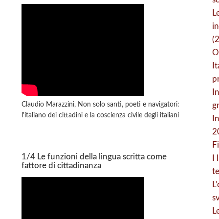
L
i
(
O
I
pr
In
Claudio Marazzini, Non solo santi, poeti e navigatori:
g
l'italiano dei cittadini e la coscienza civile degli italiani
In
2
F
1/4 Le funzioni della lingua scritta come
I 
fattore di cittadinanza
t
L’
s
Le