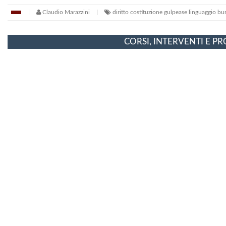
Claudio Marazzini
diritto
costituzione
gulpease
linguaggio bu
CORSI, INTERVENTI E P