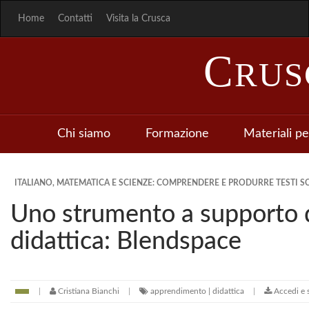
Home
Contatti
Visita la Crusca
C
RU
Chi siamo
Formazione
Materiali pe
ITALIANO, MATEMATICA E SCIENZE: COMPRENDERE E PRODURRE TESTI SC
Uno strumento a supporto d
didattica: Blendspace
Cristiana Bianchi
apprendimento | didattica
Accedi e 