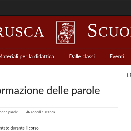
S
RUSCA
CUO
ateriali per la didattica
Dalle classi
Eventi
L
ormazione delle parole
zione parole
Accedi e scarica
ntato durante il corso