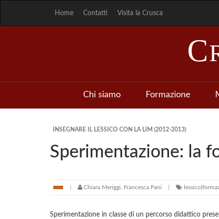
Home
Contatti
Visita la Crusca
C
Chi siamo
Formazione
M
INSEGNARE IL LESSICO CON LA LIM (2012-2013)
Sperimentazione: la f
Chiara Meriggi, Francesca Pani
lessico|forma
Sperimentazione in classe di un percorso didattico prese