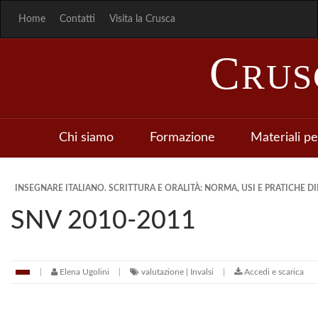
Home
Contatti
Visita la Crusca
C
RU
Chi siamo
Formazione
Materiali pe
INSEGNARE ITALIANO. SCRITTURA E ORALITÀ: NORMA, USI E PRATICHE DI
SNV 2010-2011
Elena Ugolini
valutazione | Invalsi
Accedi e scarica