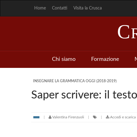
Home
Contatti
Visita la Crusca
C
Chi siamo
Formazione
M
INSEGNARE LA GRAMMATICA OGGI (2018-2019)
Saper scrivere: il tes
Valentina Firenzuoli
Accedi e scarica