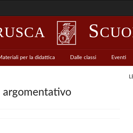
S
RUSCA
CUO
ateriali per la didattica
Dalle classi
Eventi
L
to argomentativo