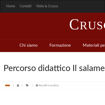
Home
Contatti
Visita la Crusca
C
RU
Chi siamo
Formazione
Materiali pe
Percorso didattico Il salame
Accedi e scarica