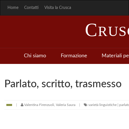
Home
Contatti
Visita la Crusca
C
RU
Chi siamo
Formazione
Materiali pe
Parlato, scritto, trasmesso
Valentina Firenzuoli, Valeria Saura
varietà linguistiche | parlat