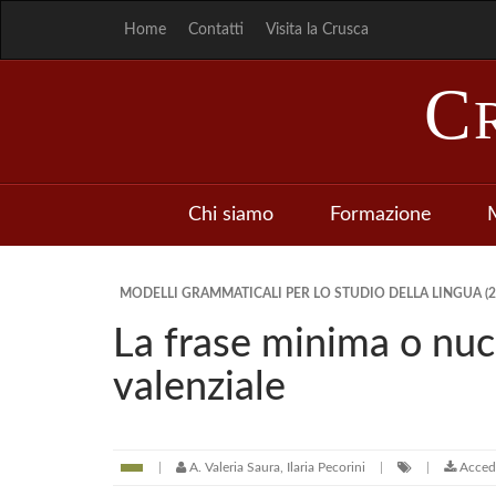
Home
Contatti
Visita la Crusca
C
Chi siamo
Formazione
M
MODELLI GRAMMATICALI PER LO STUDIO DELLA LINGUA (2
La frase minima o nuc
valenziale
A. Valeria Saura, Ilaria Pecorini
Accedi