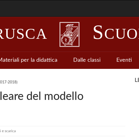
S
RUSCA
CUO
ateriali per la didattica
Dalle classi
Eventi
L
017-2018)
leare del modello
 e scarica