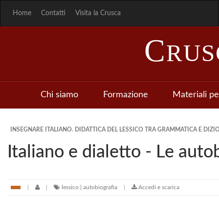
Home
Contatti
Visita la Crusca
C
RU
Chi siamo
Formazione
Materiali pe
INSEGNARE ITALIANO. DIDATTICA DEL LESSICO TRA GRAMMATICA E DIZIO
Italiano e dialetto - Le autob
lessico | autobiografia
Accedi e scarica