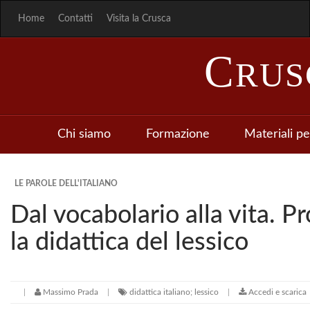
Home
Contatti
Visita la Crusca
C
RU
Chi siamo
Formazione
Materiali pe
LE PAROLE DELL'ITALIANO
Dal vocabolario alla vita. Pr
la didattica del lessico
Massimo Prada
didattica italiano; lessico
Accedi e scarica