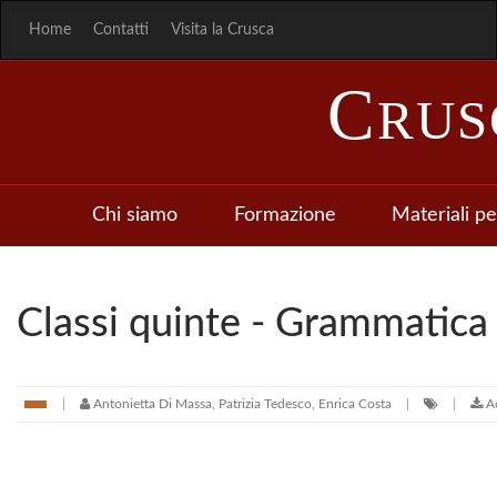
Home
Contatti
Visita la Crusca
C
RU
Chi siamo
Formazione
Materiali pe
Classi quinte - Grammatica 
Antonietta Di Massa, Patrizia Tedesco, Enrica Costa
Ac