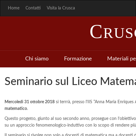
Home
Contatti
Visita la Crusca
C
RU
Chi siamo
Formazione
Materiali pe
Seminario sul Liceo Matem
Mercoledi 31 ottobre 2018
si terrrà, presso l'IIS “Anna Maria Enriques 
matematico
.
Questo progetto, giunto al suo secondo anno, prosegue con l’obiettivo 
su un approccio fenomenologico-induttivo con lo scopo di rendere più
Il seminario si rivolge non solo a docenti di matematica ma a docenti di