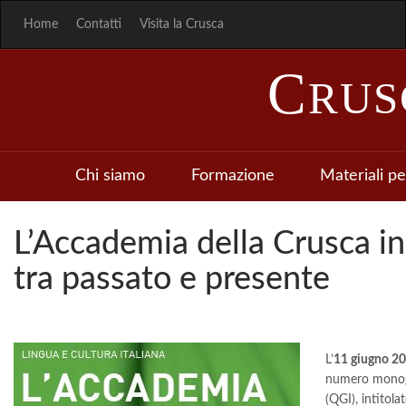
Home
Contatti
Visita la Crusca
C
RU
Chi siamo
Formazione
Materiali pe
L’Accademia della Crusca in 
tra passato e presente
L’
11 giugno 2
numero monogr
(QGI), intitola