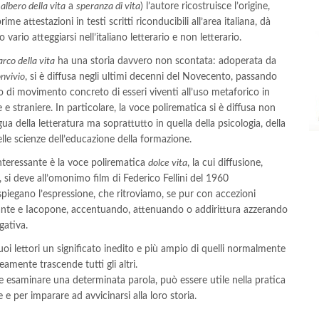
a
albero della vita
a
speranza di vita
) l’autore ricostruisce l’origine,
rime attestazioni in testi scritti riconducibili all’area italiana, dà
 vario atteggiarsi nell’italiano letterario e non letterario.
arco della vita
ha una storia davvero non scontata: adoperata da
nvivio
, si è diffusa negli ultimi decenni del Novecento, passando
to di movimento concreto di esseri viventi all’uso metaforico in
e e straniere. In particolare, la voce polirematica si è diffusa non
ngua della letteratura ma soprattutto in quella della psicologia, della
elle scienze dell’educazione della formazione.
nteressante è la voce polirematica
dolce vita
, la cui diffusione,
si deve all’omonimo film di Federico Fellini del 1960
spiegano l’espressione, che ritroviamo, se pur con accezioni
ante e Iacopone, accentuando, attenuando o addirittura azzerando
gativa.
uoi lettori un significato inedito e più ampio di quelli normalmente
ente trascende tutti gli altri.
le esaminare una determinata parola, può essere utile nella pratica
 e per imparare ad avvicinarsi alla loro storia.