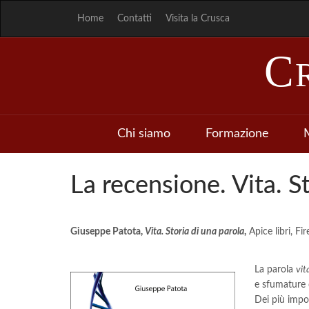
Home
Contatti
Visita la Crusca
C
Chi siamo
Formazione
M
La recensione. Vita. S
Giuseppe Patota,
Vita. Storia di una parola
,
Apice libri, Fi
La parola
vit
e sfumature d
Dei più impor