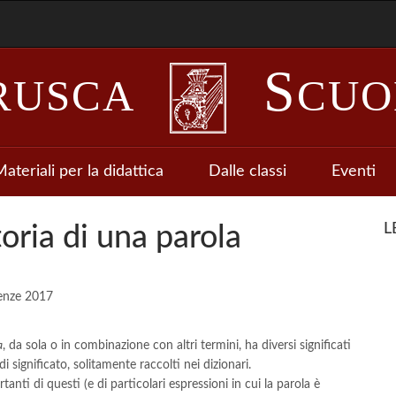
S
RUSCA
CUO
ateriali per la didattica
Dalle classi
Eventi
L
toria di una parola
renze 2017
a
, da sola o in combinazione con altri termini, ha diversi significati
i significato, solitamente raccolti nei dizionari.
tanti di questi (e di particolari espressioni in cui la parola è