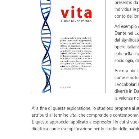
presente: d
individua le p
conto del loro
Ad esempio
Dante nel
Co
dal significa
opere italian
solo nella li
sociologia, d
Ancora più i
come è noto, 
I vocabolari 
diverse in D
la valenza ne
Alla fine di questa esplorazione, lo studioso propone ai s
attribuiti al termine
vita
, che comprende e contemporaneam
E questo approccio, applicato a espressioni in cui si vuo
didattica come esemplificazione per lo studio delle parole